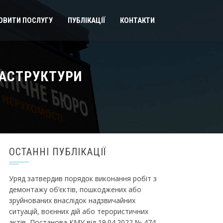
ОВИТИ ПОСЛУГУ
ПУБЛІКАЦІЇ
КОНТАКТИ
РАСТРУКТУРИ
ОСТАННІ ПУБЛІКАЦІЇ
Уряд затвердив порядок виконання робіт з
демонтажу об’єктів, пошкоджених або
зруйнованих внаслідок надзвичайних
ситуацій, воєнних дій або терористичних
актів, Постанова КМУ від 19.04.2022 № 474