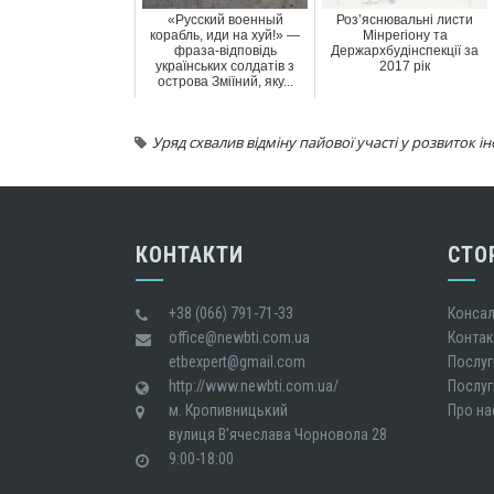
«Русский военный
Роз’яснювальні листи
корабль, иди на хуй!» —
Мінрегіону та
фраза-відповідь
Держархбудінспекції за
українських солдатів з
2017 рік
острова Зміїний, яку...
Уряд схвалив відміну пайової участі у розвиток 
КОНТАКТИ
СТО
+38 (066) 791-71-33
Консал
office@newbti.com.ua
Контак
etbexpert@gmail.com
Послуг
http://www.newbti.com.ua/
Послуг
м. Кропивницький
Про на
вулиця В'ячеслава Чорновола 28
9:00-18:00