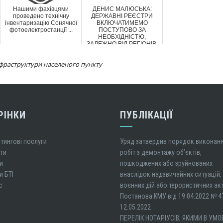
Нашими фахівцями
ДЕНИС МАЛЮСЬКА:
проведено технічну
ДЕРЖАВНІ РЕЄСТРИ
інвентаризацію Сонячної
ВКЛЮЧАТИМЕМО
фотоелектростанції ...
ПОСТУПОВО ЗА
НЕОБХІДНІСТЮ,
ЗАЛЕЖНО ВІД РЕГІОНІВ,
– УСІ...
інфраструктури населеного пункту
РІНКИ
ПУБЛІКАЦІЇ
тингові послуги
Уряд затвердив порядок виконан
ти
робіт з демонтажу об’єктів,
и
пошкоджених або зруйнованих
и БТІ
внаслідок надзвичайних ситуацій,
с
воєнних дій або терористичних акт
Постанова КМУ від 19.04.2022 № 4
12.05.2022
ПЕРЕЛІК НОТАРІУСІВ, ЯКИМИ В УМ