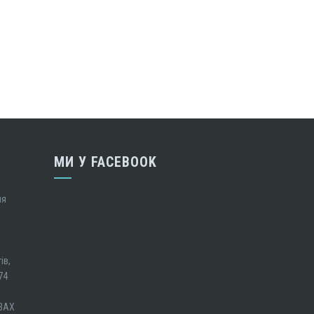
МИ У FACEBOOK
ня
ів,
74
ОВАХ