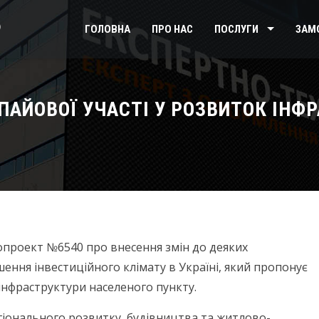
ГОЛОВНА
ПРО НАС
ПОСЛУГИ
ЗАМ
ПАЙОВОЇ УЧАСТІ У РОЗВИТОК ІНФ
нопроект №6540 про внесення змін до деяких
ення інвестиційного клімату в Україні, який пропонує
 інфраструктури населеного пункту.
гіонального розвитку, будівництва та житлово-