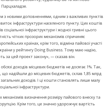
 Парцхаладзе.
ом з новими доповненнями, одним з важливих пунктів
озвиток інфраструктури населеного пункту. Цих коштів
в соціальної інфраструктури і жодної гривні цього
утність чітких прозорих механізмів спричиняє
вропейських країнах, крім того, відміна пайової участі
країни у рейтингу Doing Business. Тому маю надію,
 за цей проект закону», — сказав він.
 обсязі доходів місцевих бюджетів не досягає 1%. Так,
в, що надійшли до місцевих бюджетів, склав 1,85 млрд
х загальних доходів. І ці кошти становлять лише малу
соціальної інфраструктури.
х механізмів визначення розміру пайового внеску та
орупцію. Крім того, це значно удорожчує вартість