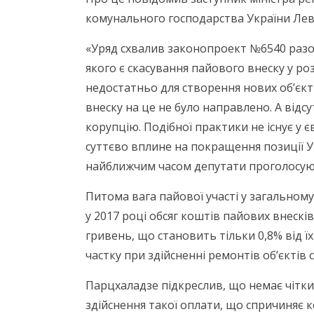
комунального господарства України Лев
«Уряд схвалив законопроект №6540 раз
якого є скасування пайового внеску у р
недостатньо для створення нових об’єкті
внеску на це не було направлено. А відс
корупцію. Подібної практики не існує у є
суттєво вплине на покращення позиції У
найближчим часом депутати проголосують
Питома вага пайової участі у загальному
у 2017 році обсяг коштів пайових внескі
гривень, що становить тільки 0,8% від ї
частку при здійсненні ремонтів об’єктів 
Парцхаладзе підкреслив, що немає чітки
здійснення такої оплати, що спричиняє к